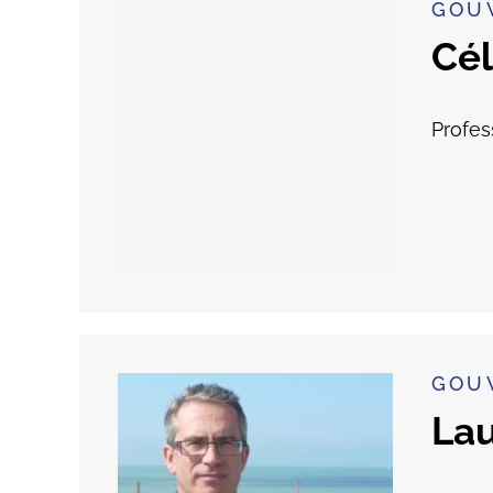
GOU
Cé
Profes
GOU
La