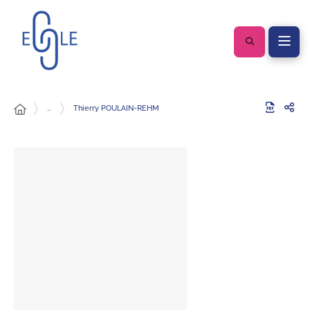
…
Thierry POULAIN-REHM