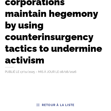
corporations
maintain hegemony
by using
counterinsurgency
tactics to undermine
activism
PUBLIÉ LE
17/11/2025
– MIS À JOUR LE
08/08/2026
RETOUR À LA LISTE