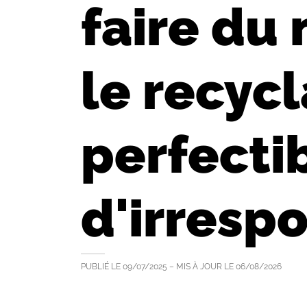
faire du
le recyc
perfecti
d'irresp
PUBLIÉ LE
09/07/2025
– MIS À JOUR LE
06/08/2026