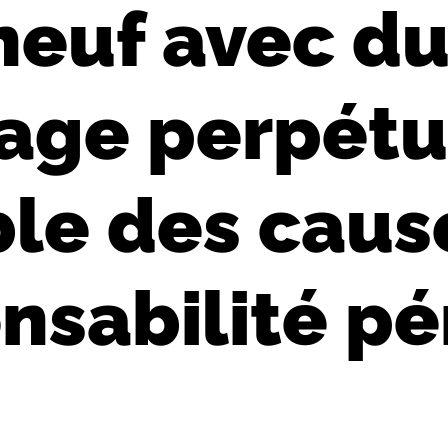
 neuf avec du
lage perpétu
ble des caus
onsabilité pé