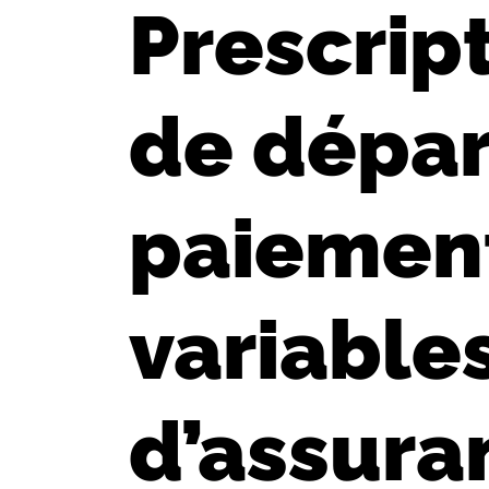
Prescript
de départ
paiement
variable
d’assura