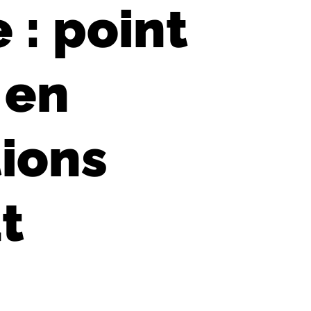
 : point
 en
ions
t